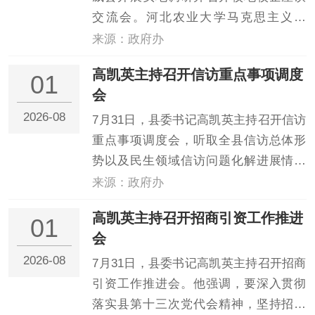
交流会。河北农业大学马克思主义学
院、科学技术研究院、园艺学院相关负
来源：政府办
责人、教师代表、青年学生共计26人参
高凯英主持召开信访重点事项调度
01
加座谈，威县农业园区、农业农村局、
会
教育局、团县委、“百校入威”工作专班、
2026-08
县科协等相关单位...
7月31日，县委书记高凯英主持召开信访
重点事项调度会，听取全县信访总体形
势以及民生领域信访问题化解进展情况
汇报，安排部署近期信访重点工作。高
来源：政府办
凯英指出，信访问题化解事关群众切身
高凯英主持召开招商引资工作推进
01
利益、事关社会大局稳定，各乡镇各部
会
门要牢固树立以人民为中心的发展思
2026-08
想，用心用情用力解决...
7月31日，县委书记高凯英主持召开招商
引资工作推进会。他强调，要深入贯彻
落实县第十三次党代会精神，坚持招商