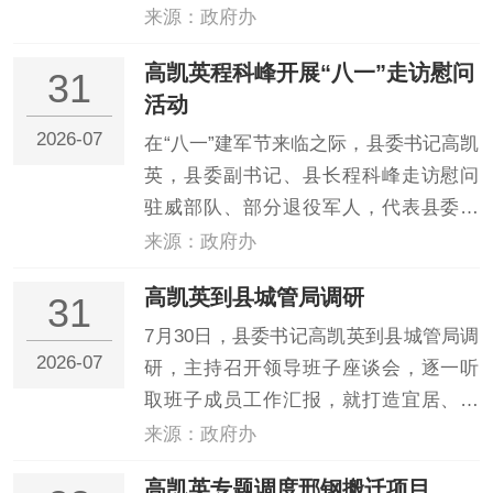
选资上项目生命线地位不动摇，持续强
来源：政府办
链补链延链，推动绿色转型、跨越提
高凯英程科峰开展“八一”走访慰问
31
升。县委副书记、县长程科峰出席并讲
活动
意见，相关县领导参加会议。会议通报
2026-07
了全县招商引资总体情...
在“八一”建军节来临之际，县委书记高凯
英，县委副书记、县长程科峰走访慰问
驻威部队、部分退役军人，代表县委、
县政府向全体驻威官兵、广大退役军人
来源：政府办
致以诚挚的节日问候和崇高敬意。在光
高凯英到县城管局调研
31
荣院、退役军人家中，高凯英、程科峰
与他们促膝长谈，详细了解军旅经历、
7月30日，县委书记高凯英到县城管局调
2026-07
生活起居、身体状况...
研，主持召开领导班子座谈会，逐一听
取班子成员工作汇报，就打造宜居、韧
性、智慧城市提出明确要求。他强调，
来源：政府办
要认真落实县第十三次党代会精神，聚
高凯英专题调度邢钢搬迁项目