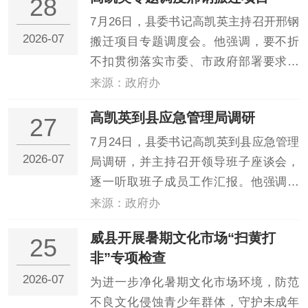
28
焦“1258”发展战略，全面提升城市精细化
治理水平，锤炼严实过硬工作作风，助
7月26日，县委书记高凯英主持召开邢钢
2026-07
力打造“特...
搬迁项目专题调度会。他强调，要不折
不扣贯彻落实市委、市政府部署要求，
以攻坚克难的奋进姿态全力冲刺，拿出
来源：政府办
超常规举措全速推进邢钢搬迁项目建
高凯英到县应急管理局调研
27
设，确保项目如期投产。县委副书记、
县长程科峰出席并讲意见。会上，高凯
7月24日，县委书记高凯英到县应急管理
2026-07
英听取了项目建设进展...
局调研，并主持召开领导班子座谈会，
逐一听取班子成员工作汇报。他强调，
要认真贯彻落实县第十三次党代会精
来源：政府办
神，聚焦县委“1258”发展战略，持续提升
威县开展暑期文化市场“扫黄打
25
专业履职能力，常态化组织应急实战演
非”专项检查
练，锤炼严实过硬工作作风，抓实抓细
2026-07
防汛备汛、安...
为进一步净化暑期文化市场环境，防范
不良文化侵蚀青少年群体，守护未成年