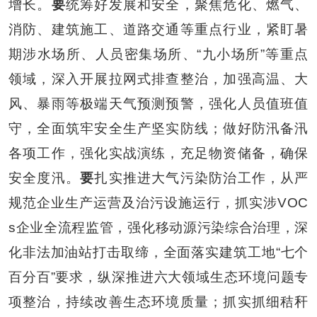
增长。
要
统筹好发展和安全，
聚焦危化、燃气、
消防、建筑施工、道路交通等重点行业，紧盯
暑
期涉水场所、
人员密集场所、
“九小场所”等重点
领域，深入开展拉网式排查整治，
加强高温、大
风、暴雨等极端天气预测预警，强化人员值班值
守，全面筑牢安全生产坚实防线；做好防汛备汛
各项工作，
强化实战演练，充足物资储备，确保
安全度汛。
要
扎实推进大气污染防治
工作，从严
规范企业生产运营及治污设施运行，抓实涉
VOC
s
企业全流程监管，强化移动源污染综合治理，深
化非法加油站打击取缔，全面落实建筑工地“七个
百分百”要求，
纵深推进六大领域生态环境问题
专
项
整治，持续改善
生态环境质量；
抓实抓细秸秆