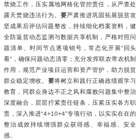
禁烧工作，压实属地网格化管控责任，从严查处
露天焚烧违法行为。
要
严肃
推进巩固拓展脱贫攻
坚成果后评估问题整改
，持续
细化档案资料，
健
全防返贫动态监测与数据共享机制，严格对照问
题清单
、时间节点
逐项销号，常态化开展
“回头
看”
，确保问题动态清零；
充分发挥联农带农机制
作用，规范产业项目运营和资产管护，助力
脱贫
群众稳定增收
。
要
将树立和践行正确政绩观学习
教育，同群众身边不正之风和腐败问题集中整治
深度融合，层层拧紧责任链条，压紧压实各方职
责，
深入推进
“
4+10+4
”专项行动，
以实实在在的
整治成效持续增强群众获得感、幸福感、安全
感。